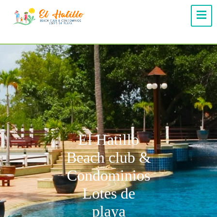
El Hatillo
Beach club &
Condominios
Lotes de
playa